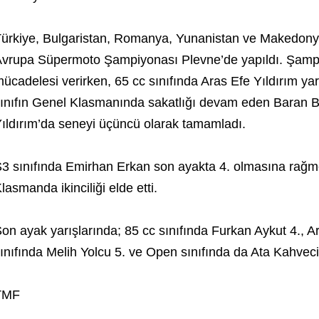
ürkiye, Bulgaristan, Romanya, Yunanistan ve Makedonya’
vrupa Süpermoto Şampiyonası Plevne’de yapıldı. Şam
ücadelesi verirken, 65 cc sınıfında Aras Efe Yıldırım y
ınıfın Genel Klasmanında sakatlığı devam eden Baran B
ıldırım’da seneyi üçüncü olarak tamamladı.
3 sınıfında Emirhan Erkan son ayakta 4. olmasına rağme
lasmanda ikinciliği elde etti.
on ayak yarışlarında; 85 cc sınıfında Furkan Aykut 4., A
ınıfında Melih Yolcu 5. ve Open sınıfında da Ata Kahveci
TMF