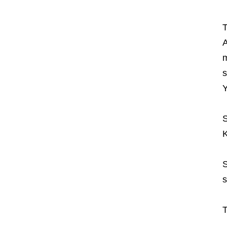
T
A
m
s
Y
S
K
S
s