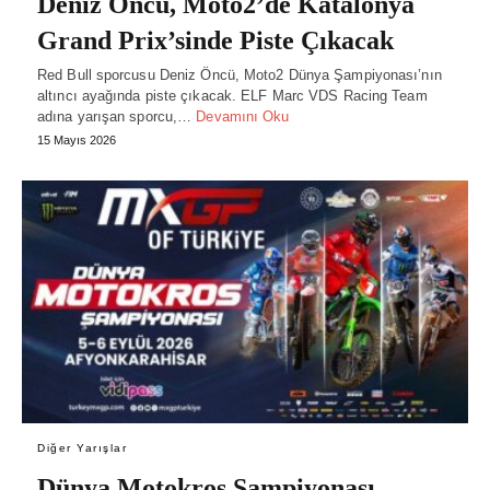
Deniz Öncü, Moto2’de Katalonya
Grand Prix’sinde Piste Çıkacak
Red Bull sporcusu Deniz Öncü, Moto2 Dünya Şampiyonası’nın
altıncı ayağında piste çıkacak. ELF Marc VDS Racing Team
adına yarışan sporcu,…
Devamını Oku
15 Mayıs 2026
Diğer Yarışlar
Dünya Motokros Şampiyonası