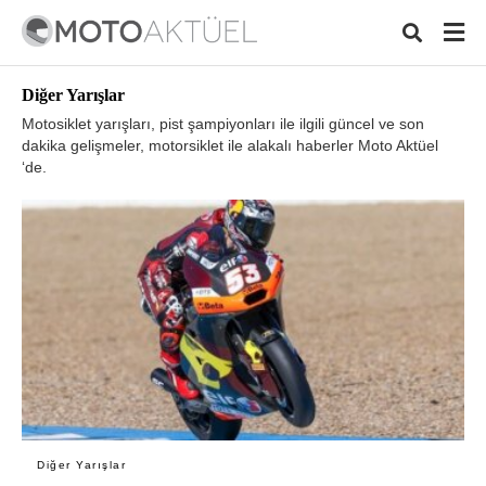
Diğer Yarışlar
Motosiklet yarışları, pist şampiyonları ile ilgili güncel ve son
dakika gelişmeler, motorsiklet ile alakalı haberler Moto Aktüel
‘de.
Typ
your
sear
quer
and
hit
ente
Diğer Yarışlar