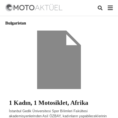
Bulgaristan
Typ
your
sear
quer
and
hit
ente
1 Kadın, 1 Motosiklet, Afrika
İstanbul Gedik Üniversitesi Spor Bilimleri Fakültesi
akademisyenlerinden Asil ÖZBAY, kadınların yapabileceklerinin