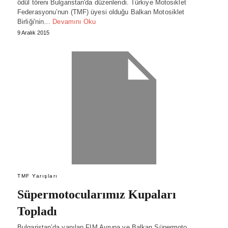
ödül töreni Bulgaristan'da düzenlendi. Türkiye Motosiklet
Federasyonu’nun (TMF) üyesi olduğu Balkan Motosiklet
Birliği'nin…
Devamını Oku
9 Aralık 2015
TMF Yarışları
Süpermotocularımız Kupaları
Topladı
Bulgaristan’da yapılan FIM Avrupa ve Balkan Süpermoto