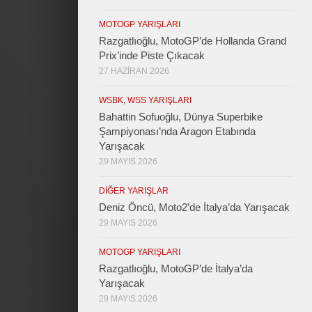
MOTOGP YARIŞLARI
Razgatlıoğlu, MotoGP’de Hollanda Grand
Prix’inde Piste Çıkacak
27 HAZIRAN 2026
WSBK, WSS YARIŞLARI
Bahattin Sofuoğlu, Dünya Superbike
Şampiyonası’nda Aragon Etabında
Yarışacak
29 MAYIS 2026
DIĞER YARIŞLAR
Deniz Öncü, Moto2’de İtalya’da Yarışacak
29 MAYIS 2026
MOTOGP YARIŞLARI
Razgatlıoğlu, MotoGP’de İtalya’da
Yarışacak
29 MAYIS 2026