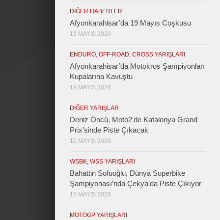
DIĞER HABERLER
Afyonkarahisar’da 19 Mayıs Coşkusu
19 MAYIS 2026
ENDURO, OFF-ROAD, CROSS YARIŞLARI
Afyonkarahisar’da Motokros Şampiyonları
Kupalarına Kavuştu
19 MAYIS 2026
DIĞER YARIŞLAR
Deniz Öncü, Moto2’de Katalonya Grand
Prix’sinde Piste Çıkacak
15 MAYIS 2026
WSBK, WSS YARIŞLARI
Bahattin Sofuoğlu, Dünya Superbike
Şampiyonası’nda Çekya’da Piste Çıkıyor
15 MAYIS 2026
MOTOGP YARIŞLARI