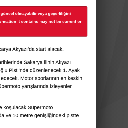
r güncel olmayabilir veya geçerliliğini
formation it contains may not be current or
rya Akyazı’da start alacak.
hlerinde Sakarya ilinin Akyazı
ğlu Pisti’nde düzenlenecek 1. Ayak
 edecek. Motor sporlarının en keskin
üpermoto yarışlarında izleyenler
de koşulacak Süpermoto
 ve 10 metre genişliğindeki pistte