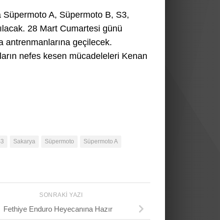
a Süpermoto A, Süpermoto B, S3,
pılacak. 28 Mart Cumartesi günü
a antrenmanlarına geçilecek.
uların nefes kesen mücadeleleri Kenan
S3
Sakarya
Süpermoto
Süpermoto A
SONRAKI YAZI
Fethiye Enduro Heyecanına Hazır