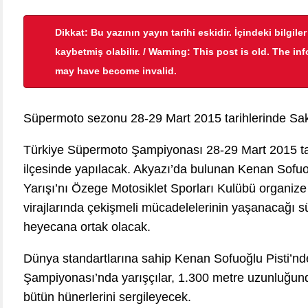
Dikkat: Bu yazının yayın tarihi eskidir. İçindeki bilgile
kaybetmiş olabilir. / Warning: This post is old. The in
may have become invalid.
Süpermoto sezonu 28-29 Mart 2015 tarihlerinde Saka
Türkiye Süpermoto Şampiyonası 28-29 Mart 2015 tari
ilçesinde yapılacak. Akyazı’da bulunan Kenan Sofuo
Yarışı’nı Özege Motosiklet Sporları Kulübü organize
virajlarında çekişmeli mücadelelerinin yaşanacağı s
heyecana ortak olacak.
Dünya standartlarına sahip Kenan Sofuoğlu Pisti’n
Şampiyonası’nda yarışçılar, 1.300 metre uzunluğunda
bütün hünerlerini sergileyecek.