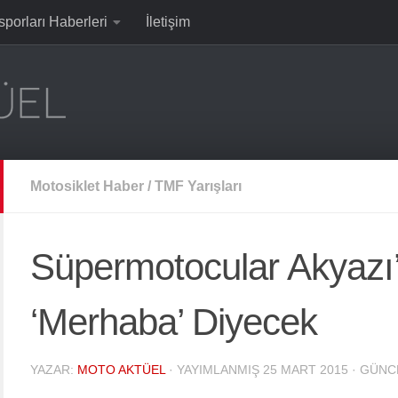
sporları Haberleri
İletişim
Motosiklet Haber
/
TMF Yarışları
Süpermotocular Akyazı
‘Merhaba’ Diyecek
YAZAR:
MOTO AKTÜEL
· YAYIMLANMIŞ
25 MART 2015
· GÜNC