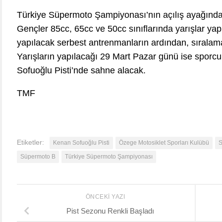
Türkiye Süpermoto Şampiyonası’nın açılış ayağınd
Gençler 85cc, 65cc ve 50cc sınıflarında yarışlar ya
yapılacak serbest antrenmanların ardından, sıralam
Yarışların yapılacağı 29 Mart Pazar günü ise sporc
Sofuoğlu Pisti’nde sahne alacak.
TMF
Etiketler:
Kenan Sofuoğlu Pisti
Özege Motosiklet Sporları Kulübü
Süpermoto B
Türkiye Süpermoto Şampiyonası
ÖNCEKI YAZI
Pist Sezonu Renkli Başladı