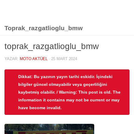
Toprak_razgatlioglu_bmw
toprak_razgatlioglu_bmw
YAZAR:
MOTO AKTÜEL
·
25 MART 2024
Dikkat: Bu yazının yayın tarihi eskidir. İçindeki
bilgiler güncel olmayabilir veya geçerliliğini
kaybetmiş olabilir. / Warning: This post is old. The
information it contains may not be current or may
have become invalid.