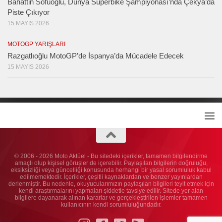
Bahattin Sofuoğlu, Dünya Superbike Şampiyonası’nda Çekya’da
Piste Çıkıyor
15 MAYIS 2026
MOTOGP YARIŞLARI
Razgatlıoğlu MotoGP’de İspanya’da Mücadele Edecek
15 MAYIS 2026
© 2006 - 2026 Moto Aktüel - Bu sitedeki içerikler, tamamen bilgilendirme
amaçlı olup kişisel görüşler de içerebilir. Paylaşılan bilgilerin doğruluğu,
eksiksizliği veya güncelliği konusunda herhangi bir yasal sorumluluk kabul
edilmemektedir. İçerikler, çeşitli kaynaklardan ve benzer yayınlardan
derlenmiştir. Bu nedenle, okuyucularımızın paylaşılan bilgileri teyit etmek için
kendi araştırmalarını yapmaları şiddetle tavsiye edilir. Sitede yer alan
bilgilere dayanarak alınan kararlar ve gerçekleştirilen işlemler tamamen
kullanıcının kendi sorumluluğundadır.