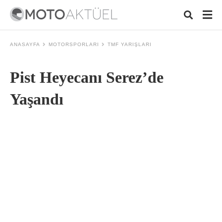
ANASAYFA
MOTORSPORLARI
TMF YARIŞLARI
Pist Heyecanı Serez’de
Typ
your
sear
Yaşandı
quer
and
hit
ente