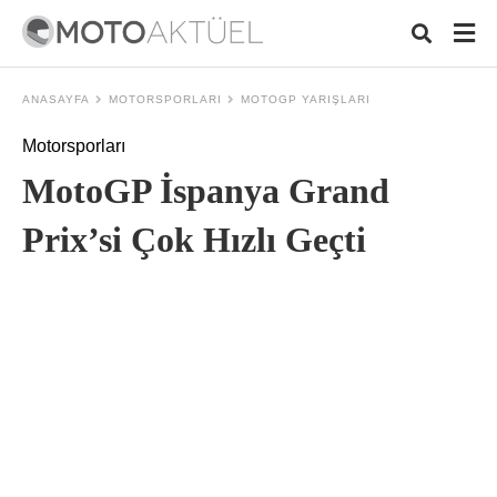
ANASAYFA
MOTORSPORLARI
MOTOGP YARIŞLARI
Motorsporları
Typ
MotoGP İspanya Grand
your
sear
quer
Prix’si Çok Hızlı Geçti
and
hit
ente