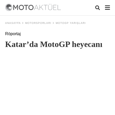
ANASAYFA
MOTORSPORLARI
MOTOGP YARIŞLARI
Röportaj
Typ
Katar’da MotoGP heyecanı
your
sear
quer
and
hit
ente