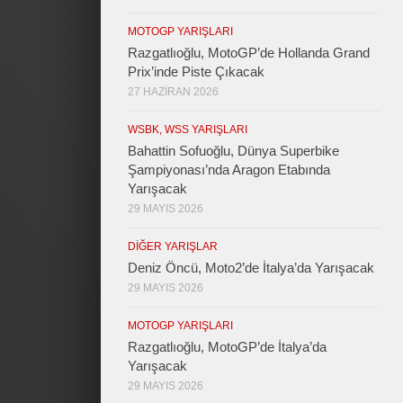
MOTOGP YARIŞLARI
Razgatlıoğlu, MotoGP’de Hollanda Grand
Prix’inde Piste Çıkacak
27 HAZIRAN 2026
WSBK, WSS YARIŞLARI
Bahattin Sofuoğlu, Dünya Superbike
Şampiyonası’nda Aragon Etabında
Yarışacak
29 MAYIS 2026
DIĞER YARIŞLAR
Deniz Öncü, Moto2’de İtalya’da Yarışacak
29 MAYIS 2026
MOTOGP YARIŞLARI
Razgatlıoğlu, MotoGP’de İtalya’da
Yarışacak
29 MAYIS 2026