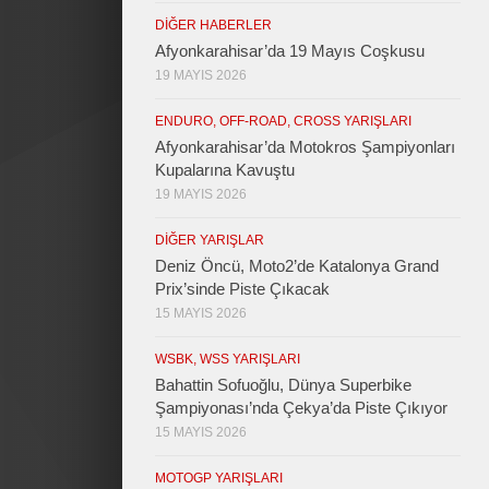
DIĞER HABERLER
Afyonkarahisar’da 19 Mayıs Coşkusu
19 MAYIS 2026
ENDURO, OFF-ROAD, CROSS YARIŞLARI
Afyonkarahisar’da Motokros Şampiyonları
Kupalarına Kavuştu
19 MAYIS 2026
DIĞER YARIŞLAR
Deniz Öncü, Moto2’de Katalonya Grand
Prix’sinde Piste Çıkacak
15 MAYIS 2026
WSBK, WSS YARIŞLARI
Bahattin Sofuoğlu, Dünya Superbike
Şampiyonası’nda Çekya’da Piste Çıkıyor
15 MAYIS 2026
MOTOGP YARIŞLARI