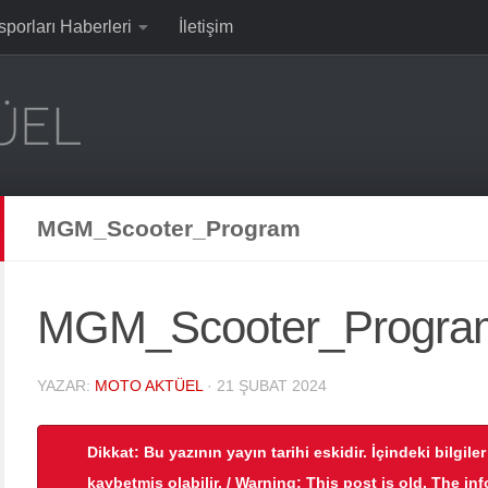
sporları Haberleri
İletişim
MGM_Scooter_Program
MGM_Scooter_Progra
YAZAR:
MOTO AKTÜEL
·
21 ŞUBAT 2024
Dikkat: Bu yazının yayın tarihi eskidir. İçindeki bilgile
kaybetmiş olabilir. / Warning: This post is old. The in