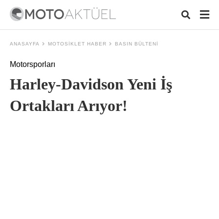
ANASAYFA
MOTOSIKLET HABER
BASIN BÜLTENI
Motorsporları
Typ
Harley-Davidson Yeni İş
your
sea
que
Ortakları Arıyor!
and
hit
ente