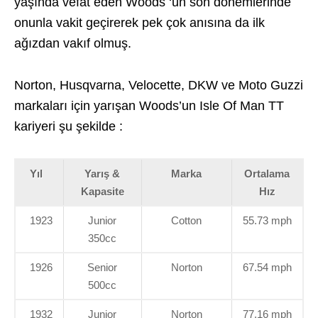
yaşında vefat eden Woods ‘un son dönemlerinde
onunla vakit geçirerek pek çok anısına da ilk
ağızdan vakıf olmuş.
Norton, Husqvarna, Velocette, DKW ve Moto Guzzi
markaları için yarışan Woods’un Isle Of Man TT
kariyeri şu şekilde :
Yıl
Yarış &
Marka
Ortalama
Kapasite
Hız
1923
Junior
Cotton
55.73 mph
350cc
1926
Senior
Norton
67.54 mph
500cc
1932
Junior
Norton
77.16 mph