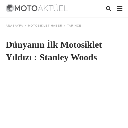
ANASAYFA
MOTOSIKLET HABER
TARIHÇE
Dünyanın İlk Motosiklet
Typ
your
sea
Yıldızı : Stanley Woods
que
and
hit
ente