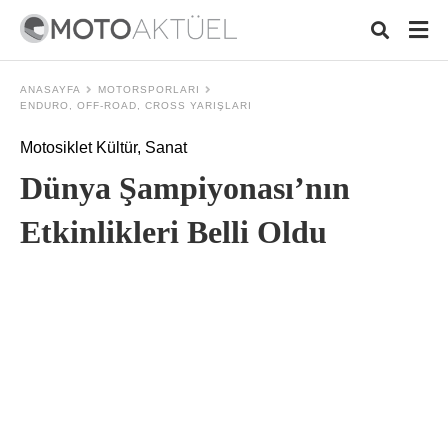
ANASAYFA
MOTORSPORLARI
ENDURO, OFF-ROAD, CROSS YARIŞLARI
Motosiklet Kültür, Sanat
Typ
your
Dünya Şampiyonası’nın
sear
quer
and
Etkinlikleri Belli Oldu
hit
ente