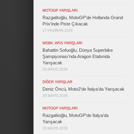
MOTOGP YARIŞLARI
Razgatlıoğlu, MotoGP’de Hollanda Grand
Prix’inde Piste Çıkacak
27 HAZIRAN 2026
WSBK, WSS YARIŞLARI
Bahattin Sofuoğlu, Dünya Superbike
Şampiyonası’nda Aragon Etabında
Yarışacak
29 MAYIS 2026
DIĞER YARIŞLAR
Deniz Öncü, Moto2’de İtalya’da Yarışacak
29 MAYIS 2026
MOTOGP YARIŞLARI
Razgatlıoğlu, MotoGP’de İtalya’da
Yarışacak
29 MAYIS 2026