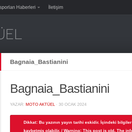
sporları Haberleri
İletişim
Bagnaia_Bastianini
Bagnaia_Bastianini
YAZAR:
MOTO AKTÜEL
·
30 OCAK 2024
Dikkat: Bu yazının yayın tarihi eskidir. İçindeki bilgile
kaybetmiş olabilir. / Warning: This post is old. The in