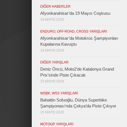
DIĞER HABERLER
Afyonkarahisar’da 19 Mayıs Coşkusu
19 MAYIS 2026
ENDURO, OFF-ROAD, CROSS YARIŞLARI
Afyonkarahisar’da Motokros Şampiyonları
Kupalarına Kavuştu
19 MAYIS 2026
DIĞER YARIŞLAR
Deniz Öncü, Moto2’de Katalonya Grand
Prix’sinde Piste Çıkacak
15 MAYIS 2026
WSBK, WSS YARIŞLARI
Bahattin Sofuoğlu, Dünya Superbike
Şampiyonası’nda Çekya’da Piste Çıkıyor
15 MAYIS 2026
MOTOGP YARIŞLARI