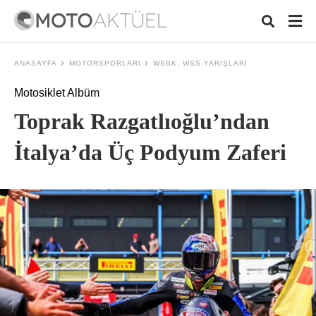
ANASAYFA
MOTORSPORLARI
WSBK, WSS YARIŞLARI
Motosiklet Albüm
Typ
Toprak Razgatlıoğlu’ndan
your
sear
quer
İtalya’da Üç Podyum Zaferi
and
hit
ente