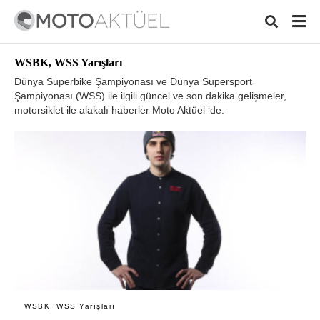
WSBK, WSS Yarışları
Dünya Superbike Şampiyonası ve Dünya Supersport
Şampiyonası (WSS) ile ilgili güncel ve son dakika gelişmeler,
motorsiklet ile alakalı haberler Moto Aktüel ‘de.
Typ
your
sear
quer
and
hit
ente
WSBK, WSS Yarışları