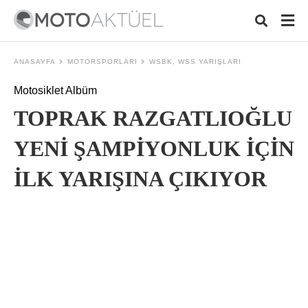
ANASAYFA
MOTORSPORLARI
WSBK, WSS YARIŞLARI
Motosiklet Albüm
Typ
TOPRAK RAZGATLIOĞLU
your
sear
quer
YENİ ŞAMPİYONLUK İÇİN
and
hit
İLK YARIŞINA ÇIKIYOR
ente