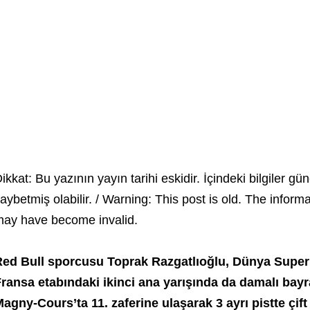
ikkat: Bu yazının yayın tarihi eskidir. İçindeki bilgiler gün
aybetmiş olabilir. / Warning: This post is old. The inform
ay have become invalid.
Red Bull sporcusu Toprak Razgatlıoğlu, Dünya Supe
ransa etabındaki ikinci ana yarışında da damalı bayra
agny-Cours’ta 11. zaferine ulaşarak 3 ayrı pistte çift 