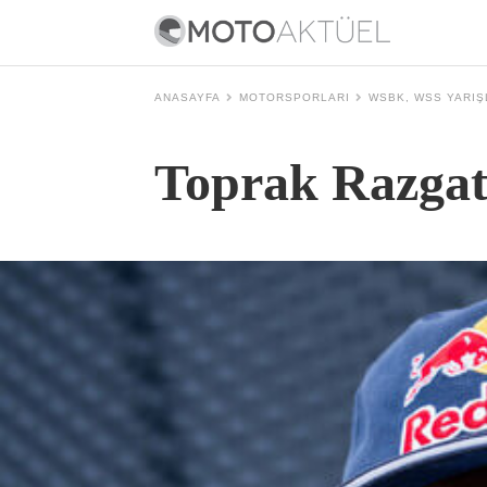
ANASAYFA
MOTORSPORLARI
WSBK, WSS YARIŞ
Toprak Razgatl