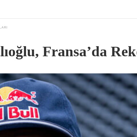
LARI
ıoğlu, Fransa’da Rek