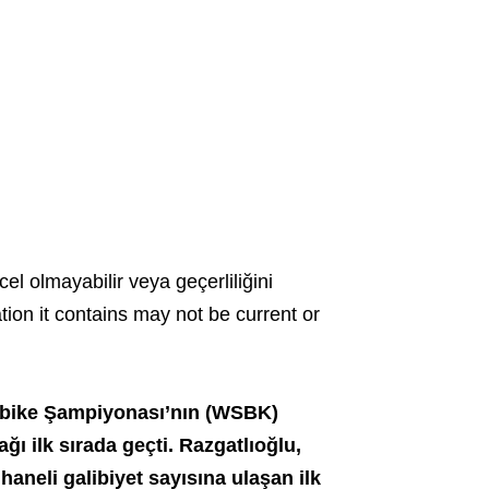
cel olmayabilir veya geçerliliğini
ation it contains may not be current or
rbike Şampiyonası’nın (WSBK)
ğı ilk sırada geçti. Razgatlıoğlu,
haneli galibiyet sayısına ulaşan ilk