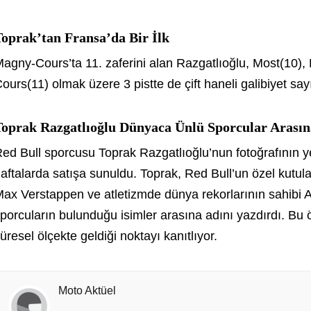
oprak’tan Fransa’da Bir İlk
agny-Cours’ta 11. zaferini alan Razgatlıoğlu, Most(10)
ours(11) olmak üzere 3 pistte de çift haneli galibiyet sayı
Toprak Razgatlıoğlu Dünyaca Ünlü Sporcular Arasın
ed Bull sporcusu Toprak Razgatlıoğlu’nun fotoğrafının ye
aftalarda satışa sunuldu. Toprak, Red Bull’un özel kutul
ax Verstappen ve atletizmde dünya rekorlarının sahibi A
porcuların bulunduğu isimler arasına adını yazdırdı. Bu 
üresel ölçekte geldiği noktayı kanıtlıyor.
Moto Aktüel