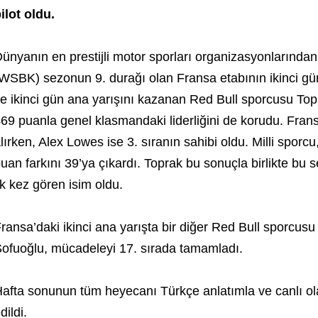
ilot oldu.
ünyanın en prestijli motor sporları organizasyonların
WSBK) sezonun 9. durağı olan Fransa etabının ikinci gü
e ikinci gün ana yarışını kazanan Red Bull sporcusu Topra
69 puanla genel klasmandaki liderliğini de korudu. Frans
lırken, Alex Lowes ise 3. sıranın sahibi oldu. Milli sporcu,
uan farkını 39’ya çıkardı. Toprak bu sonuçla birlikte bu 
lk kez gören isim oldu.
ransa’daki ikinci ana yarışta bir diğer Red Bull sporcusu 
ofuoğlu, mücadeleyi 17. sırada tamamladı.
afta sonunun tüm heyecanı Türkçe anlatımla ve canlı ol
dildi.