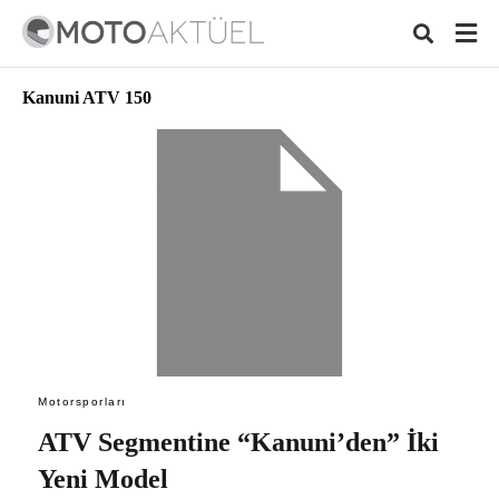
Kanuni ATV 150
Typ
your
sear
quer
and
hit
ente
Motorsporları
ATV Segmentine “Kanuni’den” İki
Yeni Model