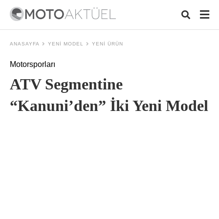
ANASAYFA
YENI MODEL
YENI ÜRÜN
Motorsporları
Typ
ATV Segmentine
your
sear
quer
“Kanuni’den” İki Yeni Model
and
hit
ente