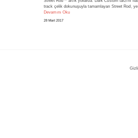
Street Rod™ artık yollarda. Dark Custom tarzını flat
track çelik dokunuşuyla tamamlayan Street Rod, y
Devamını Oku
28 Mart 2017
Gizli