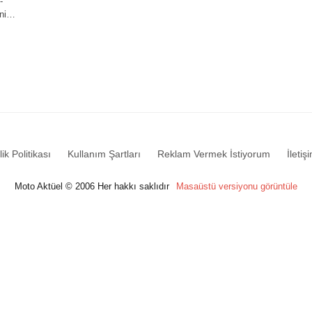
-
eni…
lik Politikası
Kullanım Şartları
Reklam Vermek İstiyorum
İletiş
Moto Aktüel © 2006 Her hakkı saklıdır
Masaüstü versiyonu görüntüle