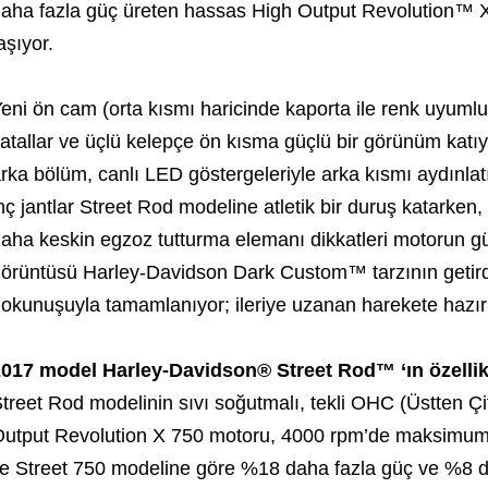
aha fazla güç üreten hassas High Output Revolution™ X
aşıyor.
eni ön cam (orta kısmı haricinde kaporta ile renk uyumlu
atallar ve üçlü kelepçe ön kısma güçlü bir görünüm katıy
rka bölüm, canlı LED göstergeleriyle arka kısmı aydınlatı
nç jantlar Street Rod modeline atletik bir duruş katarken,
aha keskin egzoz tutturma elemanı dikkatleri motorun gü
örüntüsü Harley-Davidson Dark Custom™ tarzının getirdiğ
okunuşuyla tamamlanıyor; ileriye uzanan harekete hazır d
017 model Harley-Davidson® Street Rod™ ‘ın özellikle
treet Rod modelinin sıvı soğutmalı, tekli OHC (Üstten Çi
utput Revolution X 750 motoru, 4000 rpm’de maksimu
le Street 750 modeline göre %18 daha fazla güç ve %8 da