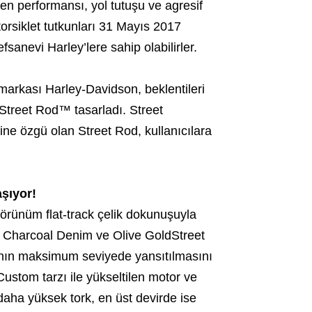
n performansı, yol tutuşu ve agresif
orsiklet tutkunları 31 Mayıs 2017
fsanevi Harley’lere sahip olabilirler.
markası Harley-Davidson, beklentileri
treet Rod™ tasarladı. Street
ine özgü olan Street Rod, kullanıcılara
aşıyor!
örünüm flat-track çelik dokunuşuyla
k, Charcoal Denim ve Olive GoldStreet
ının maksimum seviyede yansıtılmasını
ustom tarzı ile yükseltilen motor ve
 daha yüksek tork, en üst devirde ise