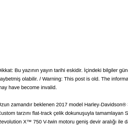
ikkat: Bu yazının yayın tarihi eskidir. İçindeki bilgiler gün
aybetmiş olabilir. / Warning: This post is old. The inform
ay have become invalid.
zun zamandır beklenen 2017 model Harley-Davidson® St
ustom tarzını flat-track çelik dokunuşuyla tamamlayan S
evolution X™ 750 V-twin motoru geniş devir aralığı ile