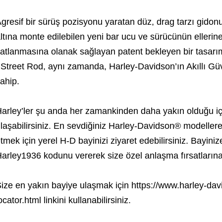
gresif bir sürüş pozisyonu yaratan düz, drag tarzı gidonu,
ltına monte edilebilen yeni bar ucu ve sürücünün elleri
atlanmasına olanak sağlayan patent bekleyen bir tasarımı
Street Rod, aynı zamanda, Harley-Davidson’ın Akıllı Gü
ahip.
arley’ler şu anda her zamankinden daha yakın olduğu iç
laşabilirsiniz. En sevdiğiniz Harley-Davidson® modeller
tmek için yerel H-D bayinizi ziyaret edebilirsiniz. Bayini
arley1936 kodunu vererek size özel anlaşma fırsatlarına 
ize en yakın bayiye ulaşmak için https://www.harley-da
ocator.html linkini kullanabilirsiniz.