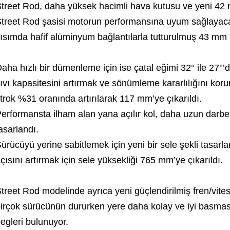
treet Rod, daha yüksek hacimli hava kutusu ve yeni 42 m
treet Rod şasisi motorun performansına uyum sağlayacak
ısımda hafif alüminyum bağlantılarla tutturulmuş 43 mm
aha hızlı bir dümenleme için ise çatal eğimi 32° ile 27°’
ıvı kapasitesini artırmak ve sönümleme kararlılığını koru
trok %31 oranında artırılarak 117 mm’ye çıkarıldı.
erformansta ilham alan yana açılır kol, daha uzun darb
asarlandı.
ürücüyü yerine sabitlemek için yeni bir sele şekli tasarl
çısını artırmak için sele yüksekliği 765 mm’ye çıkarıldı.
treet Rod modelinde ayrıca yeni güçlendirilmiş fren/vites
irçok sürücünün dururken yere daha kolay ve iyi basma
egleri bulunuyor.