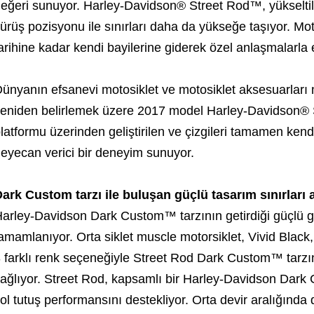
eğeri sunuyor. Harley-Davidson® Street Rod™, yükseltile
ürüş pozisyonu ile sınırları daha da yükseğe taşıyor. Mot
arihine kadar kendi bayilerine giderek özel anlaşmalarla e
ünyanın efsanevi motosiklet ve motosiklet aksesuarları 
eniden belirlemek üzere 2017 model Harley-Davidson® S
latformu üzerinden geliştirilen ve çizgileri tamamen kend
eyecan verici bir deneyim sunuyor.
ark Custom tarzı ile buluşan güçlü tasarım sınırları 
arley-Davidson Dark Custom™ tarzının getirdiği güçlü g
amamlanıyor. Orta siklet muscle motorsiklet, Vivid Blac
 farklı renk seçeneğiyle Street Rod Dark Custom™ tarz
ağlıyor. Street Rod, kapsamlı bir Harley-Davidson Dark C
ol tutuş performansını destekliyor. Orta devir aralığında