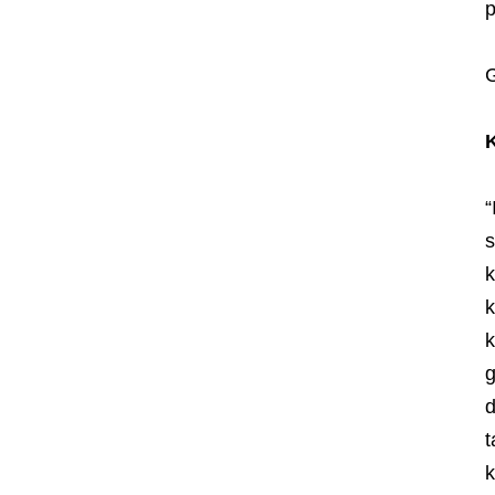
p
G
K
“
s
k
k
k
g
d
t
k