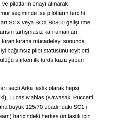
 ve pilotların onayı alınarak
ur seçiminde ise pilotların tercihi
tandart SCX veya SCX B0800 geliştirme
Yarışın tartışmasız kahramanları
n kıran kırana mücadeleyi sonunda
i bağımsız pilot statüsünü teyit etti.
üğü alırken ilk turda kaza yapan
arı seçti Arka lastik olarak hepsi
ki), Lucas Mahias (Kawasaki Puccetti
daha büyük 125/70 ebadındaki SC1’i
 haricindeki herkes ön lastik için