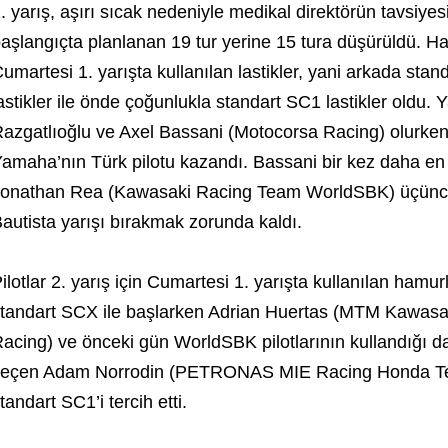
. yarış, aşırı sıcak nedeniyle medikal direktörün tavsiyesi
aşlangıçta planlanan 19 tur yerine 15 tura düşürüldü. Ham
umartesi 1. yarışta kullanılan lastikler, yani arkada s
astikler ile önde çoğunlukla standart SC1 lastikler oldu. 
azgatlıoğlu ve Axel Bassani (Motocorsa Racing) olurke
amaha’nın Türk pilotu kazandı. Bassani bir kez daha en iy
onathan Rea (Kawasaki Racing Team WorldSBK) üçüncül
autista yarışı bırakmak zorunda kaldı.
ilotlar 2. yarış için Cumartesi 1. yarışta kullanılan hamurl
tandart SCX ile başlarken Adrian Huertas (MTM Kawasa
acing) ve önceki gün WorldSBK pilotlarının kullandığı 
eçen Adam Norrodin (PETRONAS MIE Racing Honda Team)
tandart SC1’i tercih etti.