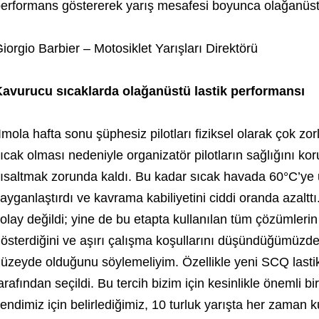
erformans göstererek yarış mesafesi boyunca olağanüstü t
iorgio Barbier – Motosiklet Yarışları Direktörü
avurucu sıcaklarda olağanüstü lastik performansı
Imola hafta sonu şüphesiz pilotları fiziksel olarak çok z
ıcak olması nedeniyle organizatör pilotların sağlığını ko
ısaltmak zorunda kaldı. Bu kadar sıcak havada 60°C’ye u
ayganlaştırdı ve kavrama kabiliyetini ciddi oranda azalttı
olay değildi; yine de bu etapta kullanılan tüm çözümleri
österdiğini ve aşırı çalışma koşullarını düşündüğümüzd
üzeyde olduğunu söylemeliyim. Özellikle yeni SCQ lastikl
arafından seçildi. Bu tercih bizim için kesinlikle önemli bi
endimiz için belirlediğimiz, 10 turluk yarışta her zaman 