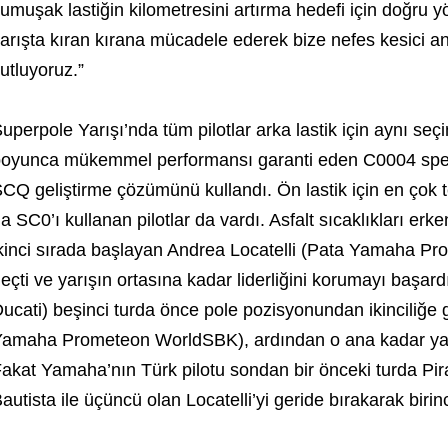
umuşak lastiğin kilometresini artırma hedefi için doğru y
arışta kıran kırana mücadele ederek bize nefes kesici a
utluyoruz.”
uperpole Yarışı’nda tüm pilotlar arka lastik için aynı seç
oyunca mükemmel performansı garanti eden C0004 spes
CQ geliştirme çözümünü kullandı. Ön lastik için en çok 
a SC0’ı kullanan pilotlar da vardı. Asfalt sıcaklıkları er
kinci sırada başlayan Andrea Locatelli (Pata Yamaha P
eçti ve yarışın ortasına kadar liderliğini korumayı başard
ucati) beşinci turda önce pole pozisyonundan ikinciliğe 
amaha Prometeon WorldSBK), ardından o ana kadar yarışı
akat Yamaha’nın Türk pilotu sondan bir önceki turda Pirat
autista ile üçüncü olan Locatelli’yi geride bırakarak birinc