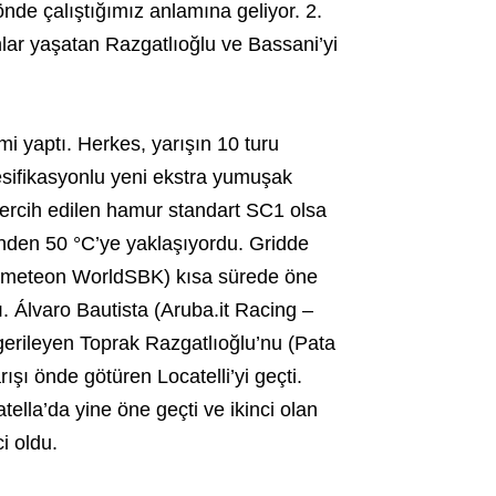
önde çalıştığımız anlamına geliyor. 2.
nlar yaşatan Razgatlıoğlu ve Bassani’yi
imi yaptı. Herkes, yarışın 10 turu
ifikasyonlu yeni ekstra yumuşak
tercih edilen hamur standart SC1 olsa
kenden 50 °C’ye yaklaşıyordu. Gridde
rometeon WorldSBK) kısa sürede öne
ı. Álvaro Bautista (Aruba.it Racing –
gerileyen Toprak Razgatlıoğlu’nu (Pata
 önde götüren Locatelli’yi geçti.
ella’da yine öne geçti ve ikinci olan
i oldu.