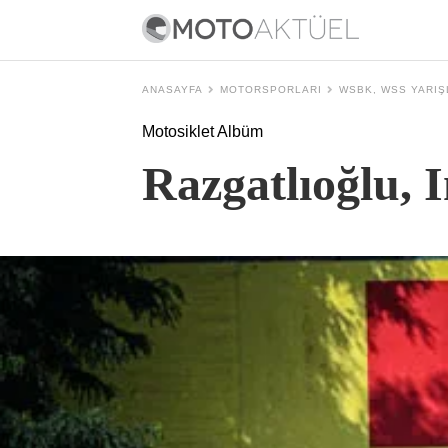
ANASAYFA
MOTORSPORLARI
WSBK, WSS YARIŞ
Motosiklet Albüm
Razgatlıoğlu, I