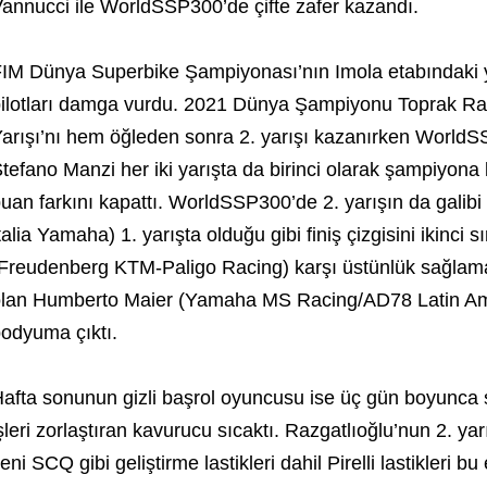
annucci ile WorldSSP300’de çifte zafer kazandı.
IM Dünya Superbike Şampiyonası’nın Imola etabındaki y
ilotları damga vurdu. 2021 Dünya Şampiyonu Toprak Ra
arışı’nı hem öğleden sonra 2. yarışı kazanırken World
tefano Manzi her iki yarışta da birinci olarak şampiyona l
uan farkını kapattı. WorldSSP300’de 2. yarışın da galib
talia Yamaha) 1. yarışta olduğu gibi finiş çizgisini ikinci
Freudenberg KTM-Paligo Racing) karşı üstünlük sağlama
lan Humberto Maier (Yamaha MS Racing/AD78 Latin Ame
odyuma çıktı.
afta sonunun gizli başrol oyuncusu ise üç gün boyunca sa
şleri zorlaştıran kavurucu sıcaktı. Razgatlıoğlu’nun 2. ya
eni SCQ gibi geliştirme lastikleri dahil Pirelli lastikleri 