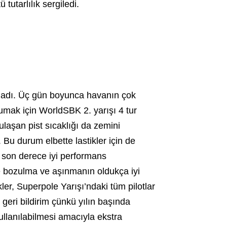
utarlılık sergiledi.
orladı. Üç gün boyunca havanın çok
rumak için WorldSBK 2. yarışı 4 tur
laşan pist sıcaklığı da zemini
. Bu durum elbette lastikler için de
n son derece iyi performans
e bozulma ve aşınmanın oldukça iyi
er, Superpole Yarışı’ndaki tüm pilotlar
r geri bildirim çünkü yılın başında
kullanılabilmesi amacıyla ekstra