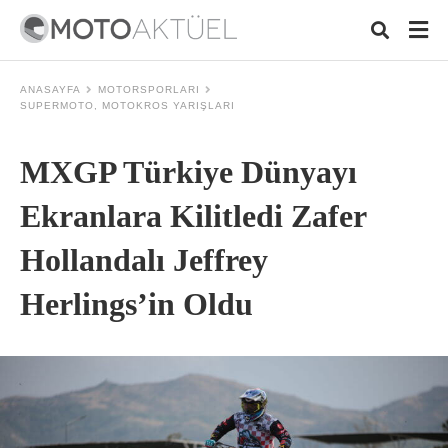
ANASAYFA
MOTORSPORLARI
SUPERMOTO, MOTOKROS YARIŞLARI
Typ
MXGP Türkiye Dünyayı
your
sear
quer
Ekranlara Kilitledi Zafer
and
hit
Hollandalı Jeffrey
ente
Herlings’in Oldu