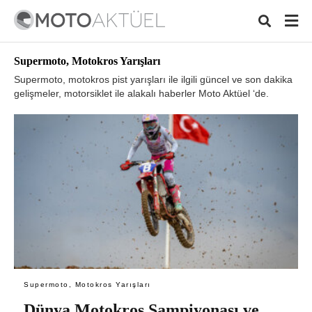
Supermoto, Motokros Yarışları
Supermoto, motokros pist yarışları ile ilgili güncel ve son dakika
gelişmeler, motorsiklet ile alakalı haberler Moto Aktüel ‘de.
Typ
your
sear
quer
and
hit
ente
Supermoto, Motokros Yarışları
Dünya Motokros Şampiyonası ve