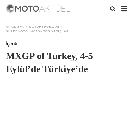
ANASAYFA
MOTORSPORLARI
SUPERMOTO, MOTOKROS YARIŞLARI
İçerik
Typ
your
MXGP of Turkey, 4-5
sear
quer
and
Eylül’de Türkiye’de
hit
ente