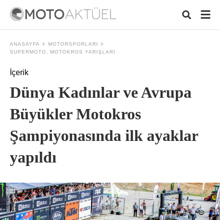
ANASAYFA
MOTORSPORLARI
SUPERMOTO, MOTOKROS YARIŞLARI
İçerik
Typ
your
Dünya Kadınlar ve Avrupa
sear
quer
and
Büyükler Motokros
hit
ente
Şampiyonasında ilk ayaklar
yapıldı