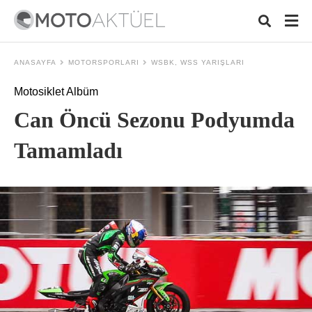
ANASAYFA
MOTORSPORLARI
WSBK, WSS YARIŞLARI
Motosiklet Albüm
Typ
Can Öncü Sezonu Podyumda
your
sear
quer
Tamamladı
and
hit
ente