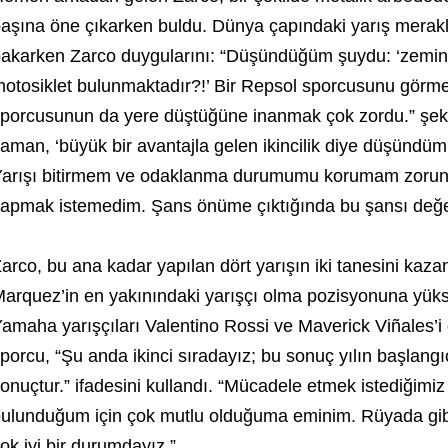
aşına öne çıkarken buldu. Dünya çapındaki yarış meraklıl
akarken Zarco duygularını: “Düşündüğüm şuydu: ‘zemi
otosiklet bulunmaktadır?!’ Bir Repsol sporcusunu görm
porcusunun da yere düştüğüne inanmak çok zordu.” şekl
aman, ‘büyük bir avantajla gelen ikincilik diye düşündü
arışı bitirmem ve odaklanma durumumu korumam zorunl
apmak istemedim. Şans önüme çıktığında bu şansı değe
arco, bu ana kadar yapılan dört yarışın iki tanesini k
arquez’in en yakınındaki yarışçı olma pozisyonuna yükse
amaha yarışçıları Valentino Rossi ve Maverick Viñales’
porcu, “Şu anda ikinci sıradayız; bu sonuç yılın başlang
onuçtur.” ifadesini kullandı. “Mücadele etmek istediğim
ulunduğum için çok mutlu olduğuma eminim. Rüyada gib
ok iyi bir durumdayız.”