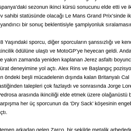
spanya’daki sezonun ikinci kürsü sonucunu elde etti ve i
v sahibi statüsünde olacağı Le Mans Grand Prix’sinde 
yandırıcı bir sonuç beklentisiyle şampiyonluk sıralamasın
8 Yaşındaki sporcu, diğer sporcuların şanssızlığı ve kendi
kincilik ödülüne ulaştı ve MotoGP’ye heyecan geldi. Andal
e yakın zamanda yeniden kaplanan Jerez asfaltı boyunca
ürat deneyimine yol açtı. Alex Rins ve Başlangıç pozis
n öndeki beşli mücadelenin dışında kalan Britanyalı Cal 
astiğinden talepleri çok fazlaydı ve sonrasında Jorge L
edrosa arasında ikinciliği elde etmek üzere olağanüstü
arpışma her üç sporcunun da ‘Dry Sack’ köşesinin engeb
çtı.
emen arkadan gelen Zarco, bir şekilde metalik arbededen 