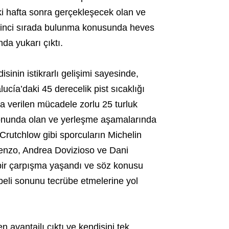
ki hafta sonra gerçekleşecek olan ve
ikinci sırada bulunma konusunda heves
da yukarı çıktı.
sinin istikrarlı gelişimi sayesinde,
ucía’daki 45 derecelik pist sıcaklığı
 verilen mücadele zorlu 25 turluk
yonunda olan ve yerleşme aşamalarında
Crutchlow gibi sporcuların Michelin
orenzo, Andrea Dovizioso ve Dani
 bir çarpışma yaşandı ve söz konusu
eli sonunu tecrübe etmelerine yol
avantajlı çıktı ve kendisini tek