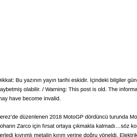
ikkat: Bu yazının yayın tarihi eskidir. İçindeki bilgiler gün
aybetmiş olabilir. / Warning: This post is old. The inform
ay have become invalid.
erez’de düzenlenen 2018 MotoGP dördüncü turunda Mo
ohann Zarco için fırsat ortaya çıkmakla kalmadı…söz konus
lerledi kıvrımlı metalin kırım yerine doğru yöneldi. Elektr