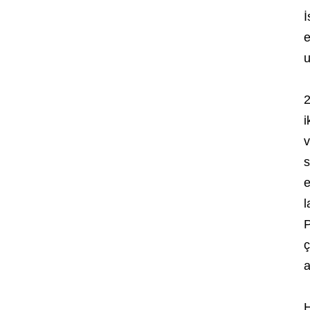
İ
e
u
2
i
v
s
e
l
P
ç
a
H