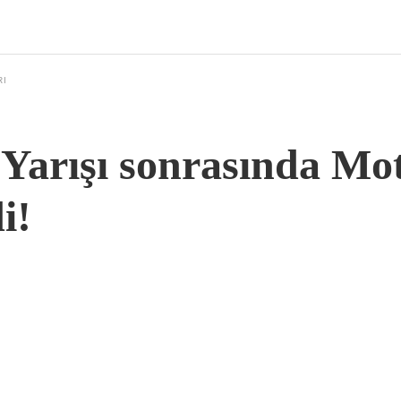
RI
Yarışı sonrasında Mo
i!