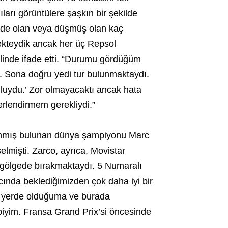
arı görüntülere şaşkın bir şekilde
nde olan veya düşmüş olan kaç
ekteydik ancak her üç Repsol
inde ifade etti. “Durumu gördüğüm
m. Sona doğru yedi tur bulunmaktaydı.
uydu.’ Zor olmayacaktı ancak hata
rlendirmem gerekliydi.”
azanmış bulunan dünya şampiyonu Marc
lmişti. Zarco, ayrıca, Movistar
i gölgede bırakmaktaydı. 5 Numaralı
ıcında beklediğimizden çok daha iyi bir
iz yerde olduğuma ve burada
iyim. Fransa Grand Prix’si öncesinde