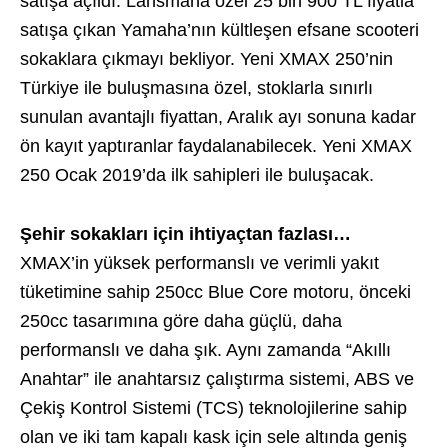
satışa açıldı. Lansmana özel 25 bin 900 TL fiyatla
satışa çıkan Yamaha’nın kültleşen efsane scooteri
sokaklara çıkmayı bekliyor. Yeni XMAX 250’nin
Türkiye ile buluşmasına özel, stoklarla sınırlı
sunulan avantajlı fiyattan, Aralık ayı sonuna kadar
ön kayıt yaptıranlar faydalanabilecek. Yeni XMAX
250 Ocak 2019’da ilk sahipleri ile buluşacak.
Şehir sokakları için ihtiyaçtan fazlası…
XMAX’in yüksek performanslı ve verimli yakıt
tüketimine sahip 250cc Blue Core motoru, önceki
250cc tasarımına göre daha güçlü, daha
performanslı ve daha şık. Aynı zamanda “Akıllı
Anahtar” ile anahtarsız çalıştırma sistemi, ABS ve
Çekiş Kontrol Sistemi (TCS) teknolojilerine sahip
olan ve iki tam kapalı kask için sele altında geniş