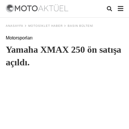
ANASAYFA
MOTOSIKLET HABER
BASIN BÜLTENI
Motorsporları
Typ
Yamaha XMAX 250 ön satışa
your
sea
que
açıldı.
and
hit
ente