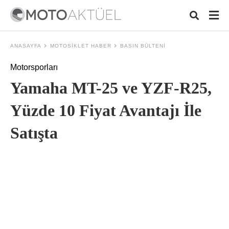
ANASAYFA
MOTOSIKLET HABER
BASIN BÜLTENI
Motorsporları
Typ
Yamaha MT-25 ve YZF-R25,
your
sear
quer
Yüzde 10 Fiyat Avantajı İle
and
hit
Satışta
ente