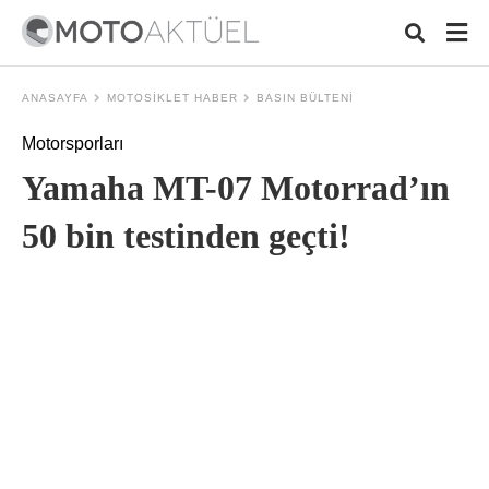
ANASAYFA
MOTOSIKLET HABER
BASIN BÜLTENI
Motorsporları
Typ
Yamaha MT-07 Motorrad’ın
your
sear
quer
50 bin testinden geçti!
and
hit
ente