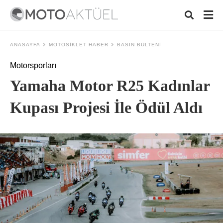
ANASAYFA
MOTOSIKLET HABER
BASIN BÜLTENI
Motorsporları
Typ
Yamaha Motor R25 Kadınlar
your
sear
quer
Kupası Projesi İle Ödül Aldı
and
hit
ente