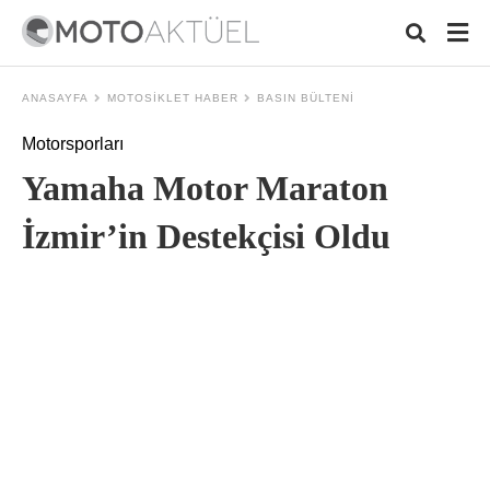
ANASAYFA
MOTOSIKLET HABER
BASIN BÜLTENI
Motorsporları
Typ
Yamaha Motor Maraton
your
sear
quer
İzmir’in Destekçisi Oldu
and
hit
ente