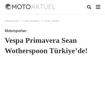
ANASAYFA
YENI MODEL
YENI ÜRÜN
Motorsporları
Typ
Vespa Primavera Sean
your
sear
quer
Wotherspoon Türkiye’de!
and
hit
ente