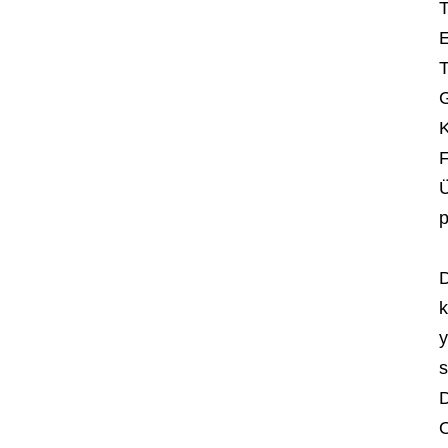
T
E
T
G
K
F
Ü
p
D
k
y
s
D
O