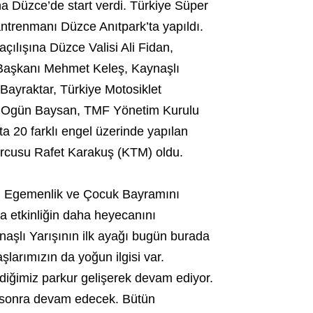
a Düzce’de start verdi. Türkiye Süper
ntrenmanı Düzce Anıtpark’ta yapıldı.
ılışına Düzce Valisi Ali Fidan,
 Başkanı Mehmet Keleş, Kaynaşlı
ayraktar, Türkiye Motosiklet
 Ogün Baysan, TMF Yönetim Kurulu
a 20 farklı engel üzerinde yapılan
porcusu Rafet Karakuş (KTM) oldu.
sal Egemenlik ve Çocuk Bayramını
 etkinliğin daha heyecanını
aşlı Yarışının ilk ayağı bugün burada
şlarımızın da yoğun ilgisi var.
ediğimiz parkur gelişerek devam ediyor.
 sonra devam edecek. Bütün