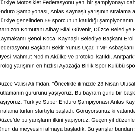
ürkiye Motosiklet Federasyonu yeni bir şampiyonayı dah
nduro Şampiyonası, Anlas Kaynaşlı yarışının sıralama a
ürkiye genelinden 59 sporcunun katıldığı şampiyonanın aç
arnizon Komutanı Albay Bilal Güvenir, Düzce Belediye
aymakamı Şenol Koca, Kaynaşlı Belediye Başkanı Erol B
ederasyonu Başkanı Bekir Yunus Uçar, TMF Asbaşkanı
yesi Mahmut Nedim Akülke ve protokol katıldı. Anıtpark’t
rolog yarışının en hızlısı Ayazağa Birlik Spor Kulübü s
üzce Valisi Ali Fidan, “Öncelikle ilimizde 23 Nisan Ulu
utlamanın gururunu yaşıyoruz. Bu bayram günü bir başka
aşıyoruz. Türkiye Süper Enduro Şampiyonası Anlas Kayn
ıralama turları startıyla başladı. Görüyorsunuz ki vatanda
üzce’de bu yarışların ilkini yapıyoruz. Geçen yıl düzenl
nun da meyvesini almaya başladık. Bu yarışlar bundan