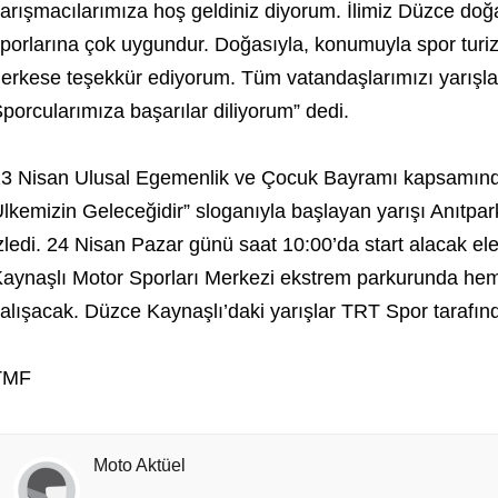
arışmacılarımıza hoş geldiniz diyorum. İlimiz Düzce doğa
porlarına çok uygundur. Doğasıyla, konumuyla spor tur
erkese teşekkür ediyorum. Tüm vatandaşlarımızı yarışl
porcularımıza başarılar diliyorum” dedi.
3 Nisan Ulusal Egemenlik ve Çocuk Bayramı kapsamında
lkemizin Geleceğidir” sloganıyla başlayan yarışı Anıtpark’
zledi. 24 Nisan Pazar günü saat 10:00’da start alacak el
aynaşlı Motor Sporları Merkezi ekstrem parkurunda hem
alışacak. Düzce Kaynaşlı’daki yarışlar TRT Spor tarafın
TMF
Moto Aktüel