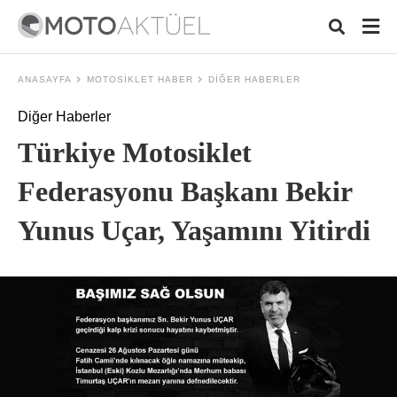
ANASAYFA
MOTOSIKLET HABER
DIĞER HABERLER
Diğer Haberler
Typ
Türkiye Motosiklet
your
sear
quer
Federasyonu Başkanı Bekir
and
hit
Yunus Uçar, Yaşamını Yitirdi
ente