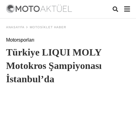
ANASAYFA
MOTOSIKLET HABER
Motorsporları
Typ
Türkiye LIQUI MOLY
your
sear
quer
Motokros Şampiyonası
and
hit
İstanbul’da
ente