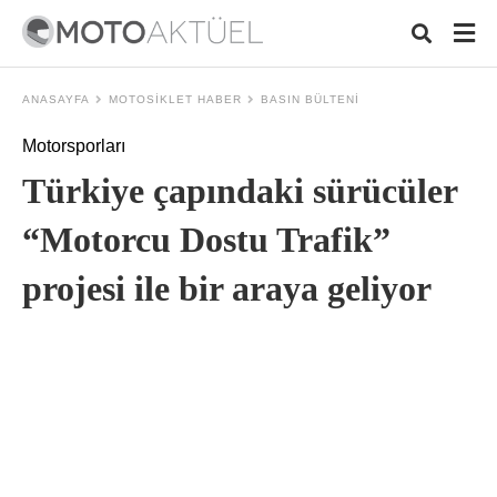
ANASAYFA
MOTOSIKLET HABER
BASIN BÜLTENI
Motorsporları
Typ
Türkiye çapındaki sürücüler
your
sear
quer
“Motorcu Dostu Trafik”
and
hit
projesi ile bir araya geliyor
ente