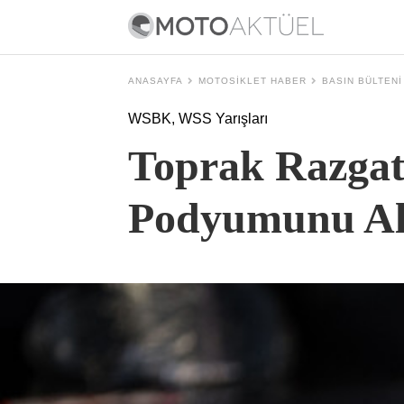
ANASAYFA
MOTOSIKLET HABER
BASIN BÜLTENI
WSBK, WSS Yarışları
Toprak Razgatl
Podyumunu Al