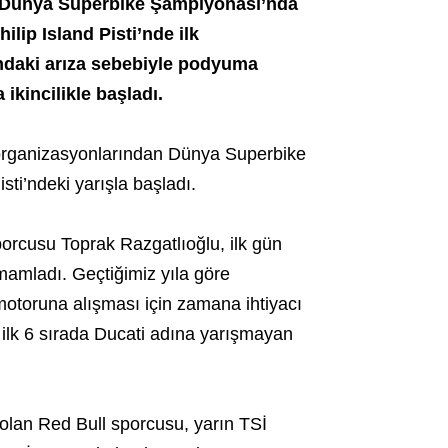
an Dünya Superbike Şampiyonası’nda
hilip Island Pisti’
nde ilk
ndaki arıza sebebiyle podyuma
ikincilikle başladı.
 organizasyonlarından Dünya Superbike
ti’ndeki yarışla başladı.
orcusu Toprak Razgatlıoğlu, ilk gün
tamamladı. Geçtiğimiz yıla göre
motoruna alışması için zamana ihtiyacı
 ilk 6 sırada Ducati adına yarışmayan
k olan Red Bull sporcusu, yarın TSİ