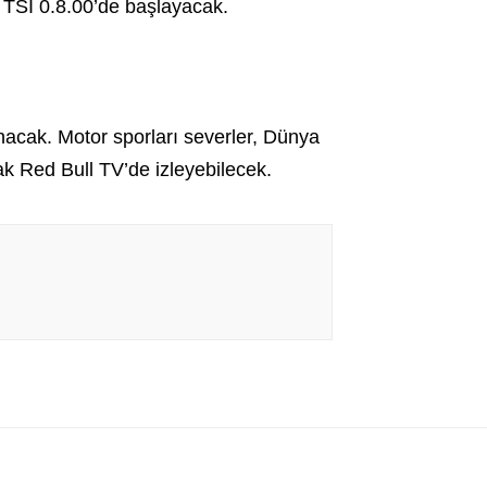
e TSİ 0.8.00’de başlayacak.
acak. Motor sporları severler, Dünya
ak Red Bull TV’de izleyebilecek.