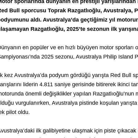
otor sporlarında dünyanın en prestijli yarışlarınd
ed Bull sporcusu Toprak Razgatlıoğlu, Avustralya,
P
odyumunu aldı. Avustralya’da geçtiğimiz yıl motoru
laşamayan Razgatlıoğlu, 2025’te sezonun ilk yarışına 
ünyanın en popüler ve en hızlı büyüyen motor sporları
ampiyonası’nda 2025 sezonu, Avustralya Philip Island Pis
lk kez Avustralya’da podyum gördüğü yarışta Red Bull sp
arışlarını liderin 4.811 saniye gerisinde bitirerek ikinci 
otorunda önemli değişiklikler yapılan Razgatlıoğlu’nun 
lduğu vurgulanırken, Avustralya pistinde koşulan yarışta
ek pilot oldu.
vustralya’daki ilk galibiyetine ulaşmak için piste çıkaca