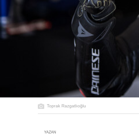
Toprak Razgatlıoğlu
YAZAN