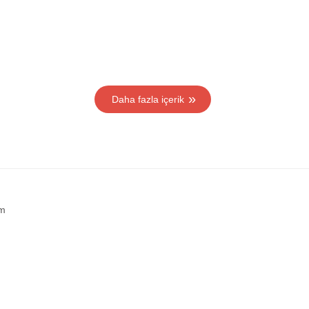
Daha fazla içerik
im