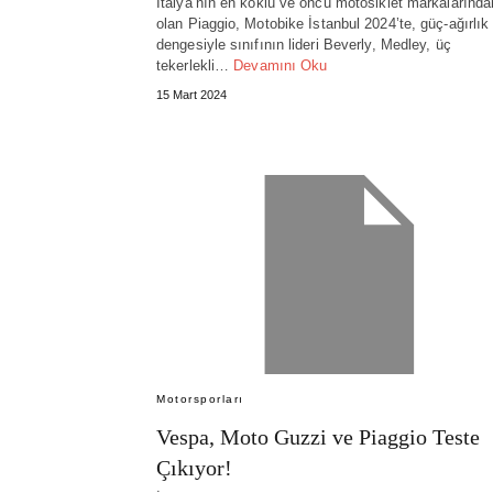
İtalya’nın en köklü ve öncü motosiklet markalarında
olan Piaggio, Motobike İstanbul 2024’te, güç-ağırlık
dengesiyle sınıfının lideri Beverly, Medley, üç
tekerlekli…
Devamını Oku
15 Mart 2024
Motorsporları
Vespa, Moto Guzzi ve Piaggio Teste
Çıkıyor!