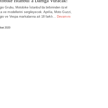
obike İstanbul’a Damga Vuracak!
gio Grubu, Motobike İstanbul’da birbirinden özel
a ve modellerini sergileyecek. Aprilia, Moto Guzzi,
gio ve Vespa markalarına ait 18 farklı…
Devamını
bat 2020