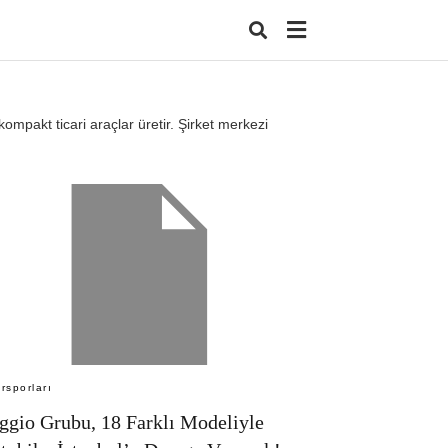
kompakt ticari araçlar üretir. Şirket merkezi
Type
your
search
query
and
hit
enter:
rsporları
ggio Grubu, 18 Farklı Modeliyle