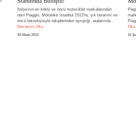
Standında Buluştu!
Mot
n
İtalya’nın en köklü ve öncü motosiklet markalarından
Piag
olan Piaggio, Motobike İstanbul 2023’te, şık tasarımı ve
mark
öncü teknolojisiyle rakiplerinden ayrıştığı, aralarında…
Piag
Devamını Oku
Oku
30 Nisan 2023
15 Şu