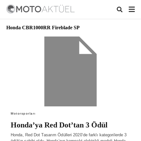
Honda CBR1000RR Fireblade SP
Typ
your
sear
quer
and
hit
ente
Motorsporları
Honda’ya Red Dot’tan 3 Ödül
Honda, Red Dot Tasarım Ödülleri 2020’de farklı kategorilerde 3
ödülün sahibi oldu. Honda’nın kompakt elektrikli modeli Honda