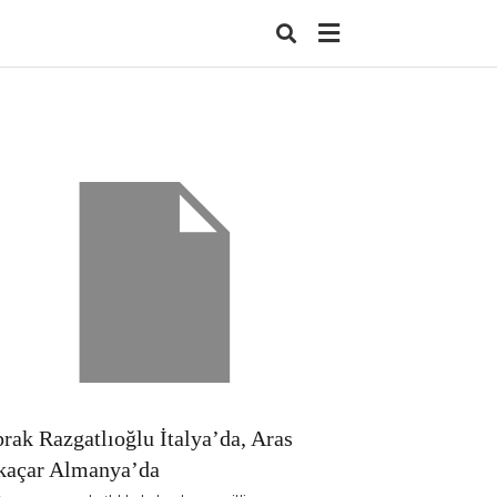
Type
your
search
query
and
hit
enter:
rak Razgatlıoğlu İtalya’da, Aras
kaçar Almanya’da