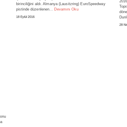
2016
birinciliğini aldı. Almanya (Lausitzring) EuroSpeedway
Topr
pistinde düzenlenen…
Devamını Oku
döne
18 Eylül 2016
Dun
28 Ni
yonu
pa