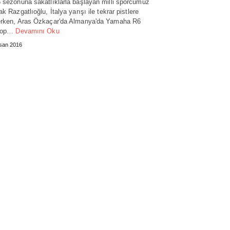
 sezonuna sakatlıklarla başlayan milli sporcumuz
ak Razgatlıoğlu, İtalya yarışı ile tekrar pistlere
rken, Aras Özkaçar'da Almanya'da Yamaha R6
lop…
Devamını Oku
san 2016