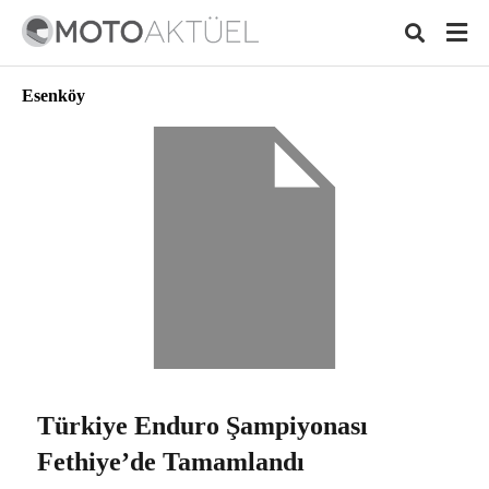
Esenköy
Typ
your
sear
quer
and
hit
ente
Türkiye Enduro Şampiyonası
Fethiye’de Tamamlandı