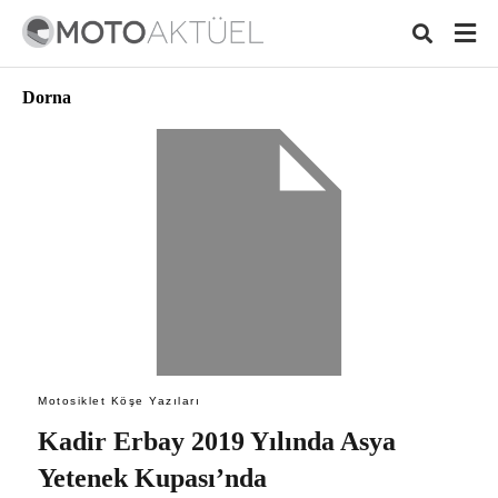
Dorna
Typ
your
sear
quer
and
hit
ente
Motosiklet Köşe Yazıları
Kadir Erbay 2019 Yılında Asya
Yetenek Kupası’nda