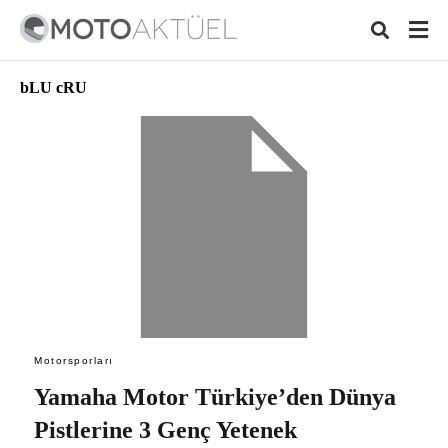
bLU cRU
Typ
your
sear
quer
and
hit
ente
Motorsporları
Yamaha Motor Türkiye’den Dünya
Pistlerine 3 Genç Yetenek