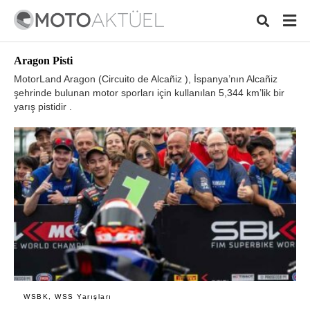
Aragon Pisti
MotorLand Aragon (Circuito de Alcañiz ), İspanya’nın Alcañiz
şehrinde bulunan motor sporları için kullanılan 5,344 km’lik bir
yarış pistidir .
Typ
your
sear
quer
and
hit
ente
WSBK, WSS Yarışları