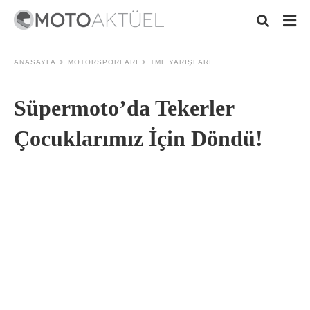
ANASAYFA
MOTORSPORLARI
TMF YARIŞLARI
Süpermoto’da Tekerler
Typ
your
sea
Çocuklarımız İçin Döndü!
que
and
hit
ente