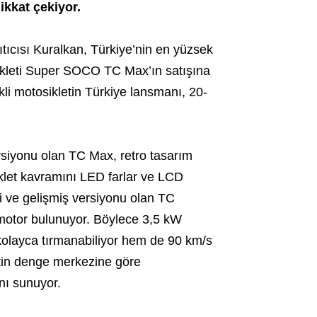
ikkat çekiyor.
ıtıcısı Kuralkan, Türkiye’nin en yüzsek
sikleti Super SOCO TC Max’ın satışına
ikli motosikletin Türkiye lansmanı, 20-
ersiyonu olan TC Max, retro tasarım
iklet kavramını LED farlar ve LCD
 ve gelişmiş versiyonu olan TC
 motor bulunuyor. Böylece 3,5 kW
 kolayca tırmanabiliyor hem de 90 km/s
letin denge merkezine göre
nı sunuyor.