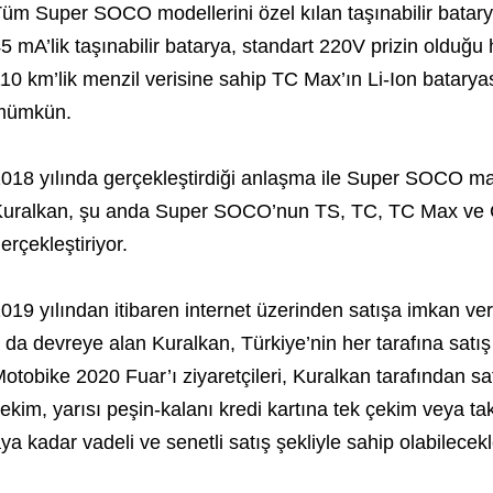
üm Super SOCO modellerini özel kılan taşınabilir batar
5 mA’lik taşınabilir batarya, standart 220V prizin olduğu h
10 km’lik menzil verisine sahip TC Max’ın Li-Ion batary
mümkün.
018 yılında gerçekleştirdiği anlaşma ile Super SOCO ma
uralkan, şu anda Super SOCO’nun TS, TC, TC Max ve Cu
erçekleştiriyor.
019 yılından itibaren internet üzerinden satışa imkan ver
ı da devreye alan Kuralkan, Türkiye’nin her tarafına satı
otobike 2020 Fuar’ı ziyaretçileri, Kuralkan tarafından sat
ekim, yarısı peşin-kalanı kredi kartına tek çekim veya ta
ya kadar vadeli ve senetli satış şekliyle sahip olabilecekl