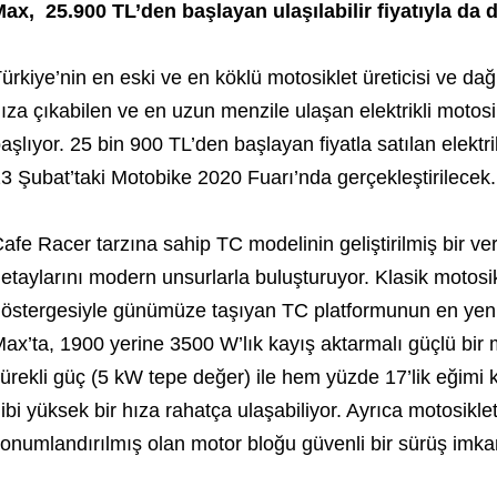
ax, 25.900 TL’den başlayan ulaşılabilir fiyatıyla da d
ürkiye’nin en eski ve en köklü motosiklet üreticisi ve dağ
ıza çıkabilen ve en uzun menzile ulaşan elektrikli moto
aşlıyor. 25 bin 900 TL’den başlayan fiyatla satılan elektr
3 Şubat’taki Motobike 2020 Fuarı’nda gerçekleştirilecek.
afe Racer tarzına sahip TC modelinin geliştirilmiş bir v
etaylarını modern unsurlarla buluşturuyor. Klasik motos
östergesiyle günümüze taşıyan TC platformunun en yeni
ax’ta, 1900 yerine 3500 W’lık kayış aktarmalı güçlü bir
ürekli güç (5 kW tepe değer) ile hem yüzde 17’lik eğimi
ibi yüksek bir hıza rahatça ulaşabiliyor. Ayrıca motosik
onumlandırılmış olan motor bloğu güvenli bir sürüş imka