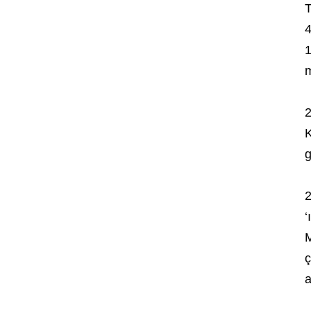
T
4
1
2
K
g
2
‘
M
ç
a