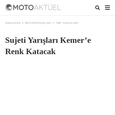
ANASAYFA
MOTORSPORLARI
TMF YARIŞLARI
Sujeti Yarışları Kemer’e
Typ
your
sear
Renk Katacak
quer
and
hit
ente