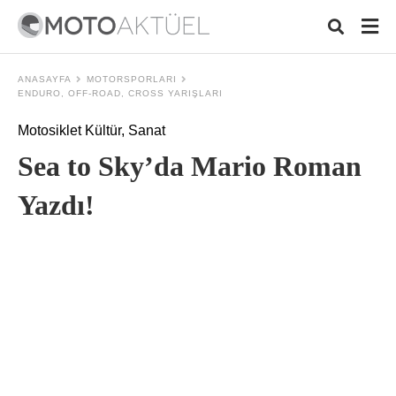
ANASAYFA
MOTORSPORLARI
ENDURO, OFF-ROAD, CROSS YARIŞLARI
Motosiklet Kültür, Sanat
Typ
your
Sea to Sky’da Mario Roman
sear
quer
and
Yazdı!
hit
ente