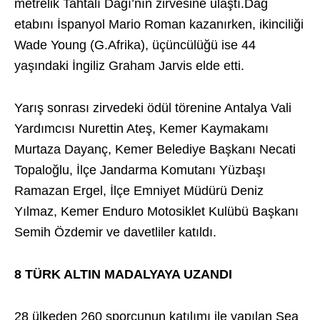
metrelik Tahtalı Dağı’nın zirvesine ulaştı.Dağ
etabını İspanyol Mario Roman kazanırken, ikinciliği
Wade Young (G.Afrika), üçüncülüğü ise 44
yaşındaki İngiliz Graham Jarvis elde etti.
Yarış sonrası zirvedeki ödül törenine Antalya Vali
Yardımcısı Nurettin Ateş, Kemer Kaymakamı
Murtaza Dayanç, Kemer Belediye Başkanı Necati
Topaloğlu, İlçe Jandarma Komutanı Yüzbaşı
Ramazan Ergel, İlçe Emniyet Müdürü Deniz
Yılmaz, Kemer Enduro Motosiklet Kulübü Başkanı
Semih Özdemir ve davetliler katıldı.
8 TÜRK ALTIN MADALYAYA UZANDI
28 ülkeden 260 sporcunun katılımı ile yapılan Sea